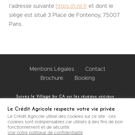
l’adresse suivante
https://cnil.fr
et dont le
siège est situé 3 Place de Fontenoy, 75007
Paris.
Mentions Légales
Contact
Brochure
Booking
Suivez le Village by CA sur les réseaux sociaux
Linkedin
Youtube
Instagram
Le Crédit Agricole respecte votre vie privée
Le Crédit Agricole utilise des cookies sur ce site : ces
cookies sont indispensables car utilisés à des fins de bon
fonctionnement et de sécurité.
Copyright © 2026
Le Village by CA CMDS
. Tous droits
Voir notre politique de confidentialité